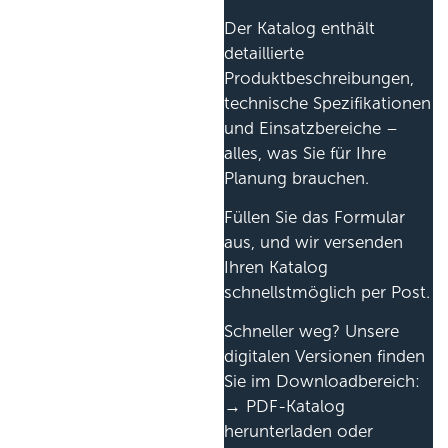
Der Katalog enthält
detaillierte
Produktbeschreibungen,
technische Spezifikationen
und Einsatzbereiche –
alles, was Sie für Ihre
Planung brauchen.
Füllen Sie das Formular
aus, und wir versenden
Ihren Katalog
schnellstmöglich per Post.
Schneller weg? Unsere
digitalen Versionen finden
Sie im Downloadbereich:
→ PDF-Katalog
herunterladen oder