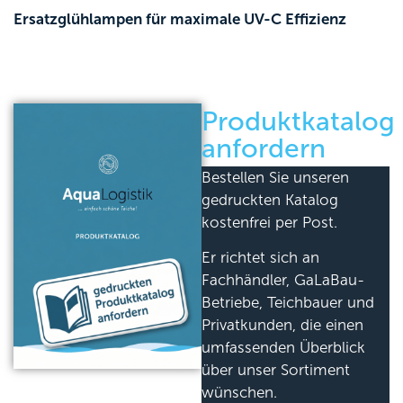
Ersatzglühlampen für maximale UV-C Effizienz
Produktkatalog
anfordern
Bestellen Sie unseren
gedruckten Katalog
kostenfrei per Post.
Er richtet sich an
Fachhändler, GaLaBau-
Betriebe, Teichbauer und
Privatkunden, die einen
umfassenden Überblick
über unser Sortiment
wünschen.