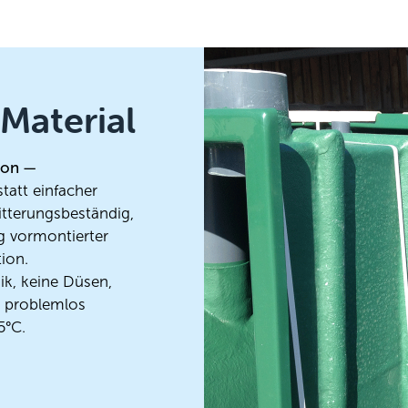
Material
ion —
statt einfacher
itterungsbeständig,
ig vormontierter
tion.
k, keine Düsen,
ft problemlos
5°C.