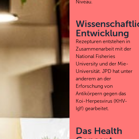
Niveau.
Wissenschaftli
Entwicklung
Rezepturen entstehen in
Zusammenarbeit mit der
National Fisheries
University und der Mie-
Universität. JPD hat unter
anderem an der
Erforschung von
Antikörpern gegen das
Koi-Herpesvirus (KHV-
IgY) gearbeitet.
Das Health