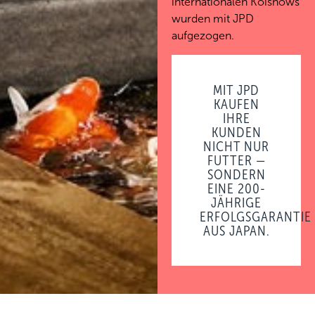
internationalen Koishows
wurden mit JPD
aufgezogen.
MIT JPD
KAUFEN
IHRE
KUNDEN
NICHT NUR
FUTTER —
SONDERN
EINE 200-
JÄHRIGE
ERFOLGSGARANTIE
AUS JAPAN.