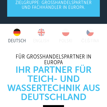
ZIELGRUPPE: GROSSHANDELSPARTNER U
ND FACHHÄNDLER IN EUROPA.
DEUTSCH
ENGLISH
POLSKI
ČEŠTINA
FÜR GROSSHANDELSPARTNER IN E
UROPA
IHR PARTNER FÜR
TEICH- UND
WASSERTECHNIK AUS
DEUTSCHLAND