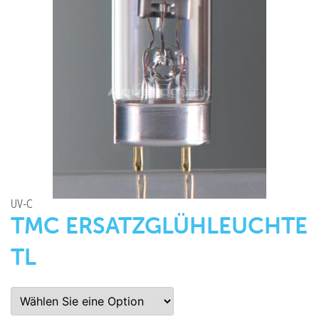
UV-C
TMC ERSATZGLÜHLEUCHTE
TL