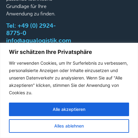
Grundlage für Ihre
Anwendung zu finden.
Tel:
+49 (0) 2924-
8775-0
info@aqualogistik.com
Wir schätzen Ihre Privatsphäre
Wir verwenden Cookies, um Ihr Surferlebnis zu verbessern,
personalisierte Anzeigen oder Inhalte einzusetzen und
©
AGB
Impressum
Datenschutz
Liefer-&
unseren Datenverkehr zu analysieren. Wenn Sie auf "Alle
2026
Versandbedingungen
akzeptieren" klicken, stimmen Sie der Anwendung von
Aqualogistik.
Cookies zu.
All
rights
Alle akzeptieren
French
reserved.
English
Alles ablehnen
German