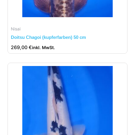
Nisai
Doitsu Chagoi (kupferfarben) 50 cm
269,00
€
inkl. MwSt.