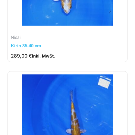
Nisai
Kirin 35-40 cm
289,00
€
inkl. MwSt.