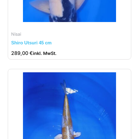
Nisai
Shiro Utsuri 45 cm
289,00
€
inkl. MwSt.