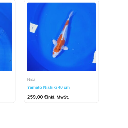
Nisai
Yamato Nishiki 40 cm
259,00
€
inkl. MwSt.