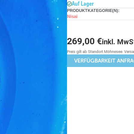
Auf Lager
PRODUKTKATEGORIE(N):
Nisai
269,00
€
inkl. MwS
VERFÜGBARKEIT ANFR