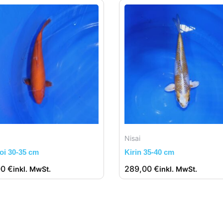
Nisai
oi 30-35 cm
Kirin 35-40 cm
00
€
289,00
€
inkl. MwSt.
inkl. MwSt.