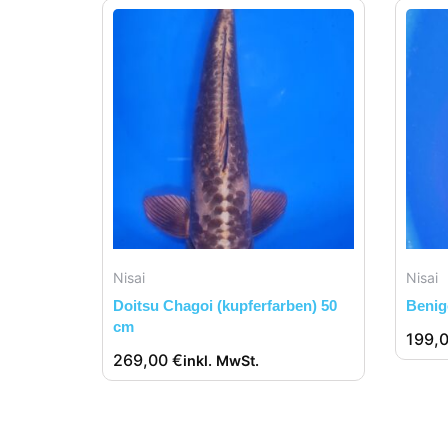
Nisai
Nisai
Doitsu Chagoi (kupferfarben) 50
Benig
cm
199,
269,00
€
inkl. MwSt.