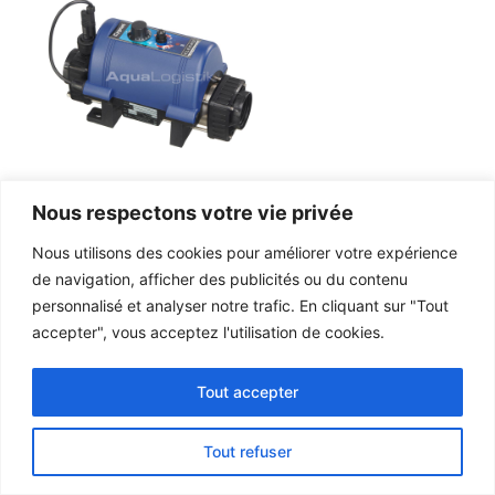
LISTE DES PIÈCES DE RECHANGE
Nous respectons votre vie privée
NANO CYGNET ELECRO
Nous utilisons des cookies pour améliorer votre expérience
557,99 Ko
de navigation, afficher des publicités ou du contenu
Télécharger
personnalisé et analyser notre trafic. En cliquant sur "Tout
accepter", vous acceptez l'utilisation de cookies.
Tout accepter
English
German
Tout refuser
French