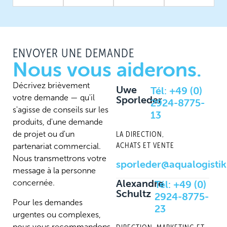
ENVOYER UNE DEMANDE
Nous vous aiderons.
Décrivez brièvement
Uwe
Tél:
+49 (0)
votre demande — qu'il
Sporleder
2924-8775-
s'agisse de conseils sur les
13
produits, d'une demande
de projet ou d'un
LA DIRECTION,
ACHATS ET VENTE
partenariat commercial.
Nous transmettrons votre
sporleder@aqualogisti
message à la personne
Alexandre
Tél:
+49 (0)
concernée.
Schultz
2924-8775-
Pour les demandes
23
urgentes ou complexes,
nous vous recommandons