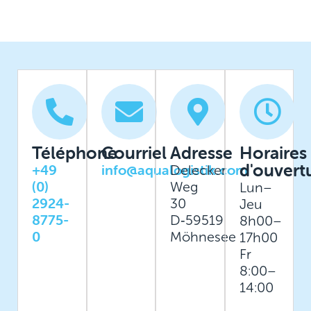
Téléphone
Courriel
Adresse
Horaires
d'ouvert
+49
info@aqualogistik.com
Delecker
(0)
Weg
Lun–
2924-
30
Jeu
8775-
D‑59519
8h00–
0
Möhnesee
17h00
Fr
8:00–
14:00