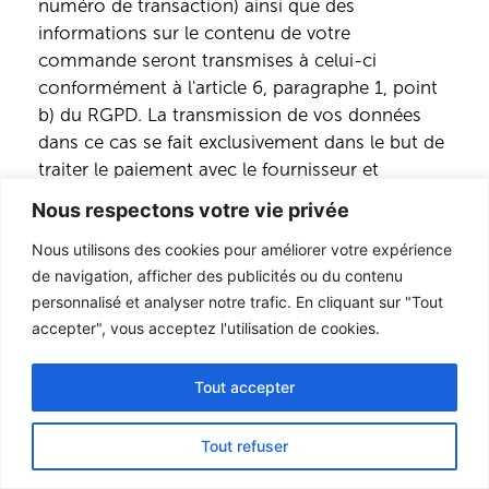
numéro de transaction) ainsi que des
informations sur le contenu de votre
commande seront transmises à celui-ci
conformément à l'article 6, paragraphe 1, point
b) du RGPD. La transmission de vos données
dans ce cas se fait exclusivement dans le but de
traiter le paiement avec le fournisseur et
uniquement dans la mesure où elle est
Nous respectons votre vie privée
nécessaire à cette fin.
Nous utilisons des cookies pour améliorer votre expérience
Lors de la sélection d'un mode de paiement
de navigation, afficher des publicités ou du contenu
pour lequel nous avançons les fonds, vous serez
personnalisé et analyser notre trafic. En cliquant sur "Tout
également invité à fournir certaines données
accepter", vous acceptez l'utilisation de cookies.
personnelles (prénom, nom, rue, numéro de
rue, code postal, ville, date de naissance,
Tout accepter
English
adresse e-mail, numéro de téléphone, et
German
éventuellement des données relatives à un
Tout refuser
moyen de paiement alternatif) lors du processus
French
de commande.