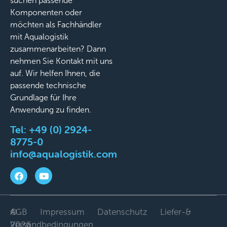
suchen passende
Komponenten oder
möchten als Fachhändler
mit Aqualogistik
zusammenarbeiten? Dann
nehmen Sie Kontakt mit uns
auf. Wir helfen Ihnen, die
passende technische
Grundlage für Ihre
Anwendung zu finden.
Tel:
+49 (0) 2924-
8775-0
info@aqualogistik.com
©
AGB
Impressum
Datenschutz
Liefer-&
2026
Versandbedingungen