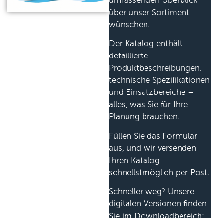
umfassenden Überblick
über unser Sortiment
wünschen.
Der Katalog enthält
detaillierte
Produktbeschreibungen,
technische Spezifikationen
und Einsatzbereiche –
alles, was Sie für Ihre
Planung brauchen.
Füllen Sie das Formular
aus, und wir versenden
Ihren Katalog
schnellstmöglich per Post.
Schneller weg? Unsere
digitalen Versionen finden
Sie im Downloadbereich: