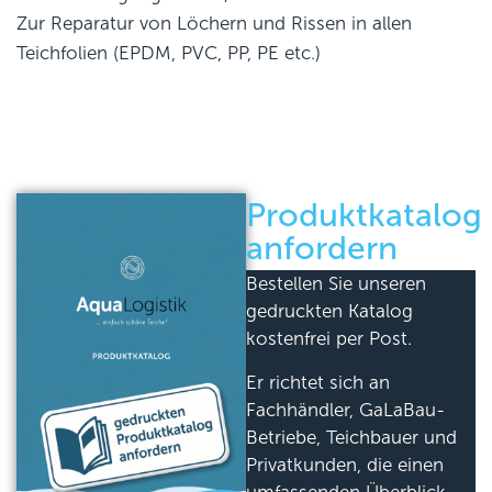
Zur Reparatur von Löchern und Rissen in allen
Teichfolien (EPDM, PVC, PP, PE etc.)
Produktkatalog
anfordern
Bestellen Sie unseren
gedruckten Katalog
kostenfrei per Post.
Er richtet sich an
Fachhändler, GaLaBau-
Betriebe, Teichbauer und
Privatkunden, die einen