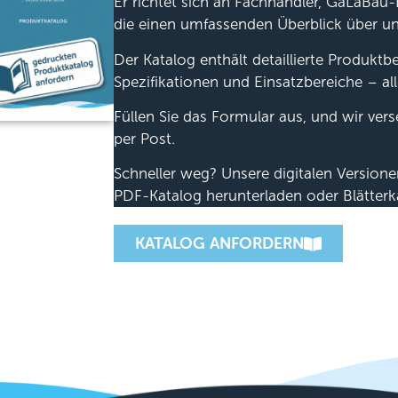
Er richtet sich an Fachhändler, GaLaBau-
die einen umfassenden Überblick über u
Der Katalog enthält detaillierte Produkt
Spezifikationen und Einsatzbereiche – all
Füllen Sie das Formular aus, und wir ver
per Post.
Schneller weg? Unsere digitalen Version
PDF-Katalog herunterladen oder Blätterk
KATALOG ANFORDERN