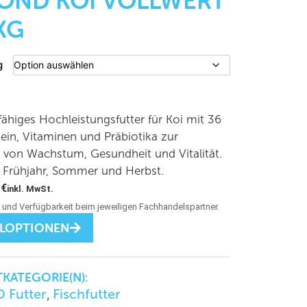
POND KOI VOLLWERT
 KG
g
higes Hochleistungsfutter für Koi mit 36
in, Vitaminen und Präbiotika zur
 von Wachstum, Gesundheit und Vitalität.
r Frühjahr, Sommer und Herbst.
0
€
inkl. MwSt.
LLOPTIONEN
KATEGORIE(N):
 Futter
Fischfutter
,