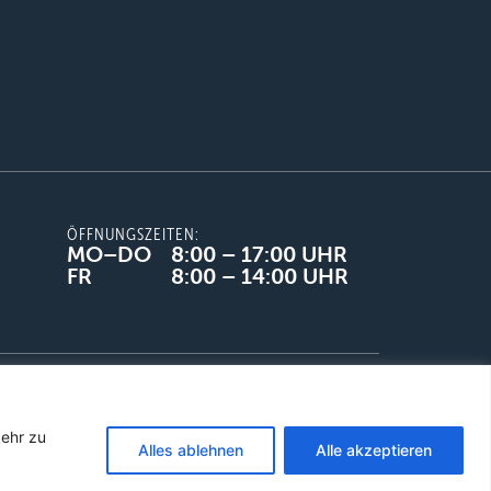
ÖFFNUNGSZEITEN:
MO–DO
8:00 – 17:00 UHR
FR
8:00 – 14:00 UHR
Datenschutz
Liefer-& Versandbedingungen
French
English
kehr zu
Alles ablehnen
Alle akzeptieren
German