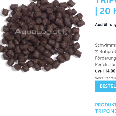
TRI
| 20
Ausführun
Schwimmfä
% Rohprote
Förderung
Perfekt fü
114,0
BESTE
PRODUKT
TRIPOND