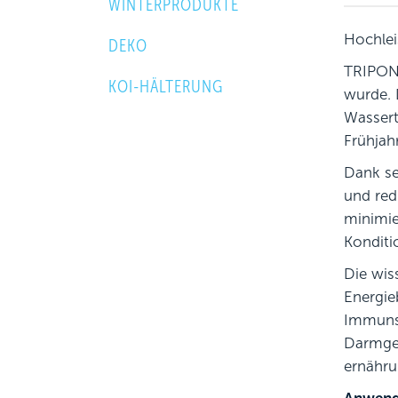
WINTERPRODUKTE
Hochlei
DEKO
TRIPOND
KOI-HÄLTERUNG
wurde. 
Wassert
Frühjah
Dank se
und red
minimie
Konditi
Die wis
Energie
Immunsy
Darmges
ernähru