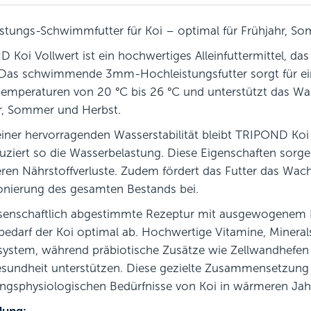
stungs-Schwimmfutter für Koi – optimal für Frühjahr, S
 Koi Vollwert ist ein hochwertiges Alleinfuttermittel, das
Das schwimmende 3mm-Hochleistungsfutter sorgt für ein
emperaturen von 20 °C bis 26 °C und unterstützt das Wach
r, Sommer und Herbst.
iner hervorragenden Wasserstabilität bleibt TRIPOND Ko
uziert so die Wasserbelastung. Diese Eigenschaften sorgen
ren Nährstoffverluste. Zudem fördert das Futter das Wac
onierung des gesamten Bestands bei.
senschaftlich abgestimmte Rezeptur mit ausgewogenem Pr
bedarf der Koi optimal ab. Hochwertige Vitamine, Minera
stem, während präbiotische Zusätze wie Zellwandhefen 
undheit unterstützen. Diese gezielte Zusammensetzung ma
ngsphysiologischen Bedürfnisse von Koi in wärmeren Jah