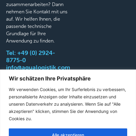
zusammenarbeiten? Dann
nehmen Sie Kontakt mit uns
auf. Wir helfen Ihnen, die
passende technische
Grundlage für Ihre
Anwendung zu finden.
Tel:
+49 (0) 2924-
8775-0
info@aqualogistik.com
Wir schätzen Ihre Privatsphäre
Wir verwenden Cookies, um Ihr Surferlebnis zu verbessern,
personalisierte Anzeigen oder Inhalte einzusetzen und
©
AGB
Impressum
Datenschutz
Liefer-&
unseren Datenverkehr zu analysieren. Wenn Sie auf "Alle
2026
Versandbedingungen
akzeptieren" klicken, stimmen Sie der Anwendung von
Aqualogistik.
Cookies zu.
All
rights
Alle akzeptieren
French