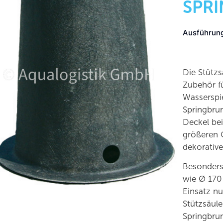
SPR
Ausführun
Die Stützs
Zubehör f
Wasserspie
Springbru
Deckel bei
größeren Q
dekorativ
Besonders
wie Ø 170
Einsatz nu
Stützsäule
Springbru