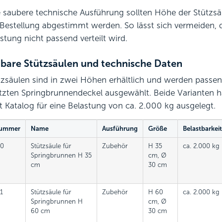
e saubere technische Ausführung sollten Höhe der Stützsä
 Bestellung abgestimmt werden. So lässt sich vermeiden, d
stung nicht passend verteilt wird.
bare Stützsäulen und technische Daten
tzsäulen sind in zwei Höhen erhältlich und werden pass
tzten Springbrunnendeckel ausgewählt. Beide Varianten
ut Katalog für eine Belastung von ca. 2.000 kg ausgelegt.
nummer
Name
Ausführung
Größe
Belastbarkeit
30
Stützsäule für
Zubehör
H 35
ca. 2.000 kg
Springbrunnen H 35
cm, Ø
cm
30 cm
1
Stützsäule für
Zubehör
H 60
ca. 2.000 kg
Springbrunnen H
cm, Ø
60 cm
30 cm