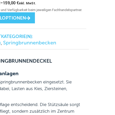
€
–
159,00
€
inkl. MwSt.
LLOPTIONEN
KATEGORIE(N):
u
Springbrunnenbecken
,
RINGBRUNNENDECKEL
lanlagen
Springbrunnenbecken eingesetzt. Sie
bei, Lasten aus Kies, Ziersteinen,
flage entscheidend. Die Stützsäule sorgt
liegt, sondern zusätzlich im Zentrum