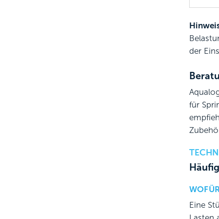
Hinweis
Belastu
der Ein
Beratu
Aqualog
für Spr
empfieh
Zubehör
TECHN
Häufig
WOFÜR
Eine St
Lasten 