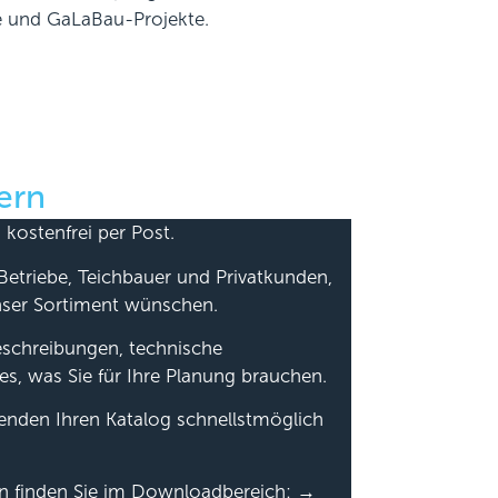
ne und GaLaBau-Projekte.
ern
 kostenfrei per Post.
Betriebe, Teichbauer und Privatkunden,
nser Sortiment wünschen.
beschreibungen, technische
es, was Sie für Ihre Planung brauchen.
senden Ihren Katalog schnellstmöglich
en finden Sie im Downloadbereich: →