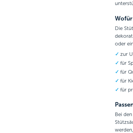
unterst
Wofür 
Die Stü
dekorat
oder ei
zur U
für S
für Q
für K
für p
Passen
Bei den
Stützsä
werden,