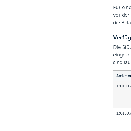
Für ein
vor der
die Bela
Verfüg
Die Stü
eingese
sind la
Artikel
130100
1301003