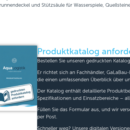
runnendeckel und Stützsäule für Wasserspiele, Quellstei
Produktkatalog anford
Bestellen Sie unseren gedruckten Katalog
Er richtet sich an Fachhändler, GaLaBau-
die einen umfassenden Überblick über u
Der Katalog enthält detaillierte Produkt
Spezifikationen und Einsatzbereiche – all
Füllen Sie das Formular aus, und wir ver
per Post.
Schneller weg? Unsere digitalen Version