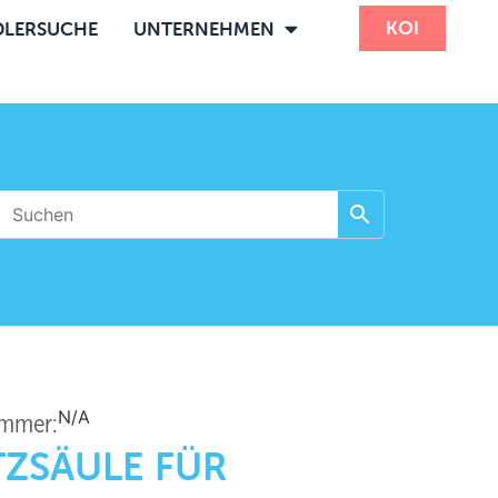
KOI
LERSUCHE
UNTERNEHMEN
N/A
ummer:
ZSÄULE FÜR