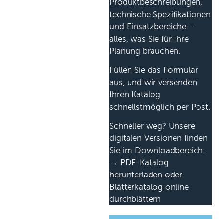
Produktbeschreibungen,
technische Spezifikationen
und Einsatzbereiche –
alles, was Sie für Ihre
Planung brauchen.
Füllen Sie das Formular
aus, und wir versenden
Ihren Katalog
schnellstmöglich per Post.
Schneller weg? Unsere
digitalen Versionen finden
Sie im Downloadbereich:
→ PDF-Katalog
herunterladen oder
Blätterkatalog online
durchblättern