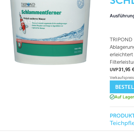
SCH
Ausführun
TRIPOND S
Ablagerung
erleichter
Filterleist
31,95
BESTE
Auf Lager
PRODUKT
Teichpfl