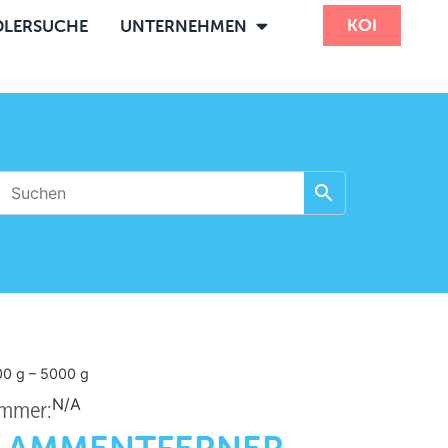
KOI
LERSUCHE
UNTERNEHMEN
000
g
– 5000
g
N/A
ummer: