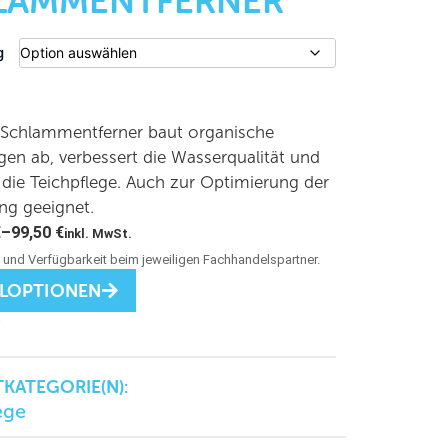
LAMMENTFERNER
g
chlammentferner baut organische
en ab, verbessert die Wasserqualität und
t die Teichpflege. Auch zur Optimierung der
ung geeignet.
€
–
99,50
€
inkl. MwSt.
LLOPTIONEN
KATEGORIE(N):
ege