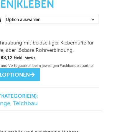
BEN|KLEBEN
g
raubung mit beidseitiger Klebemuffe für
re, aber lösbare Rohrverbindung.
–
83,12
€
inkl. MwSt.
LLOPTIONEN
KATEGORIE(N):
inge
Teichbau
,