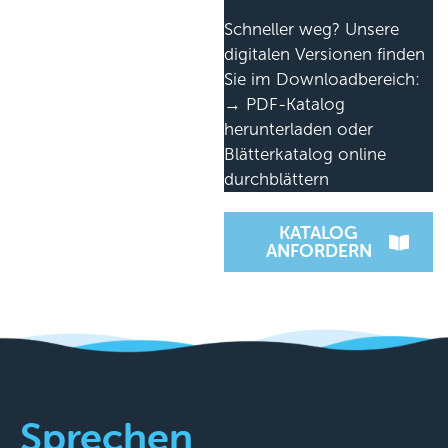
Schneller weg? Unsere
digitalen Versionen finden
Sie im Downloadbereich:
→ PDF-Katalog
herunterladen oder
Blätterkatalog online
durchblättern
KATALOG
ANFORDERN
Sprechen