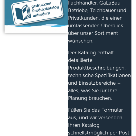
Fachhändler, GaLaBau-
Betriebe, Teichbauer und
Privatkunden, die einen
umfassenden Überblick
über unser Sortiment
wünschen.
Der Katalog enthält
detaillierte
Produktbeschreibungen,
technische Spezifikationen
und Einsatzbereiche –
alles, was Sie für Ihre
Planung brauchen.
Füllen Sie das Formular
aus, und wir versenden
Ihren Katalog
schnellstmöglich per Post.