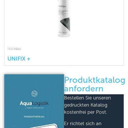
TEICHBAU
UNIFIX +
Produktkatalog
anfordern
Bestellen Sie unseren
gedruckten Katalog
kostenfrei per Post.
Er richtet sich an