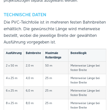
projektbezogen separat ausgewählt werden.
TECHNISCHE DATEN
Die PVC-Teichfolie ist in mehreren festen Bahnbreiten
erhältlich. Die gewünschte Länge wird meterweise
bestellt, wobei die jeweilige Breite der gewählten
Ausführung vorgegeben ist.
Ausführung
Bahnbreite
Maximale
Bestelllogik
Rollenlänge
2 x 50 m
2,0 m
50 m
Meterweise Länge bei
fester Breite
4 x 25 m
4,0 m
25 m
Meterweise Länge bei
fester Breite
6 x 25 m
6,0 m
25 m
Meterweise Länge bei
fester Breite
8 x 25 m
8,0 m
25 m
Meterweise Länge bei
fester Breite