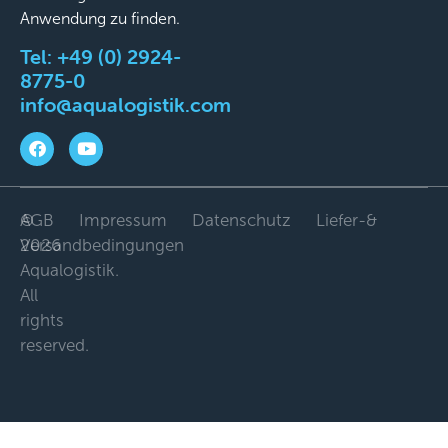
Anwendung zu finden.
Tel:
+49 (0) 2924-
8775-0
info@aqualogistik.com
©
AGB
Impressum
Datenschutz
Liefer-&
2026
Versandbedingungen
Aqualogistik.
All
rights
reserved.