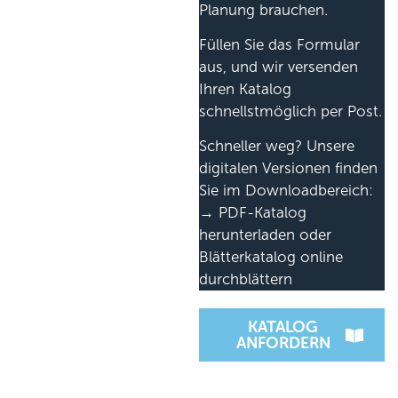
Planung brauchen.
Füllen Sie das Formular
aus, und wir versenden
Ihren Katalog
schnellstmöglich per Post.
Schneller weg? Unsere
digitalen Versionen finden
Sie im Downloadbereich:
→ PDF-Katalog
herunterladen oder
Blätterkatalog online
durchblättern
KATALOG
ANFORDERN