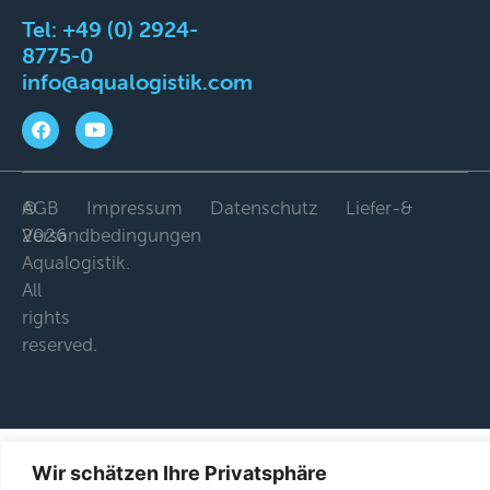
Tel:
+49 (0) 2924-
8775-0
info@aqualogistik.com
©
AGB
Impressum
Datenschutz
Liefer-&
2026
Versandbedingungen
Aqualogistik.
All
rights
reserved.
Wir schätzen Ihre Privatsphäre