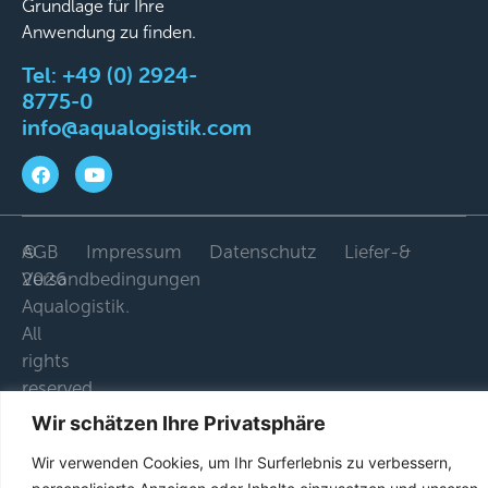
Grundlage für Ihre
Anwendung zu finden.
Tel:
+49 (0) 2924-
8775-0
info@aqualogistik.com
©
AGB
Impressum
Datenschutz
Liefer-&
2026
Versandbedingungen
Aqualogistik.
All
rights
reserved.
Wir schätzen Ihre Privatsphäre
Wir verwenden Cookies, um Ihr Surferlebnis zu verbessern,