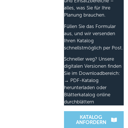
und Einsatzbereiche –
alles, was Sie für Ihre
Planung brauchen.
Füllen Sie das Formular
aus, und wir versenden
Ihren Katalog
schnellstmöglich per Post.
Schneller weg? Unsere
digitalen Versionen finden
Sie im Downloadbereich:
→ PDF-Katalog
herunterladen oder
Blätterkatalog online
durchblättern
KATALOG
ANFORDERN