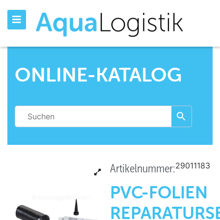
ONLINE-KATALOG
29011183
Artikelnummer:
PVC-FOLIEN
REPARATURS