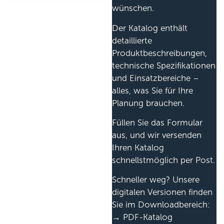
wünschen.
Der Katalog enthält
detaillierte
Produktbeschreibungen,
technische Spezifikationen
und Einsatzbereiche –
alles, was Sie für Ihre
Planung brauchen.
Füllen Sie das Formular
aus, und wir versenden
Ihren Katalog
schnellstmöglich per Post.
Schneller weg? Unsere
digitalen Versionen finden
Sie im Downloadbereich:
→ PDF-Katalog