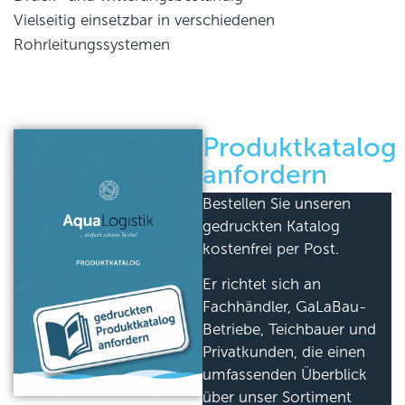
Vielseitig einsetzbar in verschiedenen
Rohrleitungssystemen
Produktkatalog
anfordern
Bestellen Sie unseren
gedruckten Katalog
kostenfrei per Post.
Er richtet sich an
Fachhändler, GaLaBau-
Betriebe, Teichbauer und
Privatkunden, die einen
umfassenden Überblick
über unser Sortiment