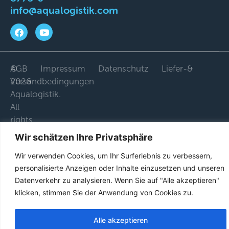
info@aqualogistik.com
©
AGB
Impressum
Datenschutz
Liefer-&
2026
Versandbedingungen
Aqualogistik.
All
rights
reserved.
Wir schätzen Ihre Privatsphäre
Wir verwenden Cookies, um Ihr Surferlebnis zu verbessern,
personalisierte Anzeigen oder Inhalte einzusetzen und unseren
Datenverkehr zu analysieren. Wenn Sie auf "Alle akzeptieren"
klicken, stimmen Sie der Anwendung von Cookies zu.
Alle akzeptieren
French