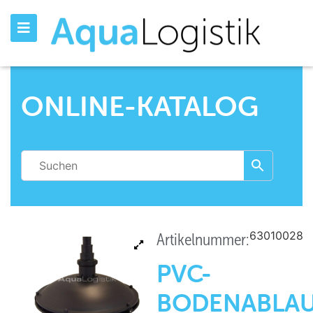
ONLINE-KATALOG
63010028
Artikelnummer:
PVC-
BODENABLA