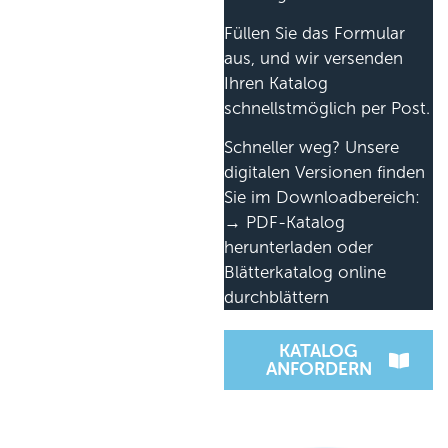
Füllen Sie das Formular
aus, und wir versenden
Ihren Katalog
schnellstmöglich per Post.
Schneller weg? Unsere
digitalen Versionen finden
Sie im Downloadbereich:
→ PDF-Katalog
herunterladen oder
Blätterkatalog online
durchblättern
KATALOG
ANFORDERN