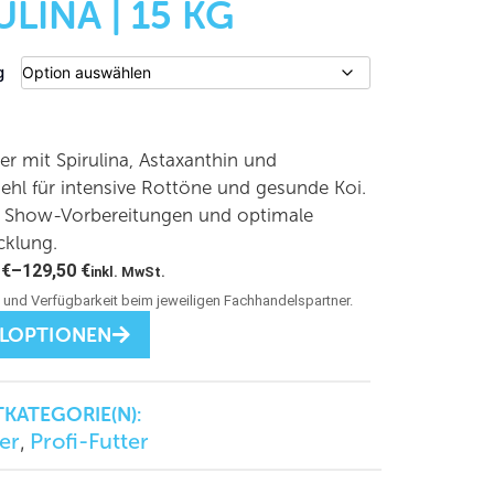
ULINA | 15 KG
g
ter mit Spirulina, Astaxanthin und
hl für intensive Rottöne und gesunde Koi.
ür Show-Vorbereitungen und optimale
cklung.
0
€
–
129,50
€
inkl. MwSt.
LLOPTIONEN
KATEGORIE(N):
er
Profi-Futter
,