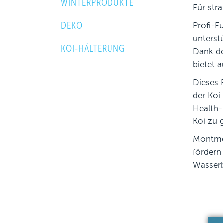
WINTERPRODUKTE
Für str
DEKO
Profi-Fu
unterst
KOI-HÄLTERUNG
Dank de
bietet 
Dieses 
der Koi
Health-
Koi zu 
Montmor
fördern
Wasserb