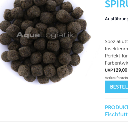
SPIR
Ausführun
Spezialfut
Insektenme
Perfekt f
Farbentwi
129,0
BESTE
PRODUKT
Fischfutt