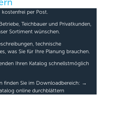
ern
 kostenfrei per Post.
Betriebe, Teichbauer und Privatkunden,
nser Sortiment wünschen.
beschreibungen, technische
es, was Sie für Ihre Planung brauchen.
senden Ihren Katalog schnellstmöglich
en finden Sie im Downloadbereich: →
atalog online durchblättern