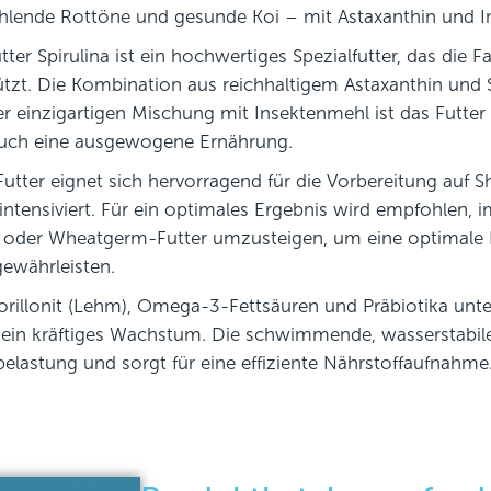
ahlende Rottöne und gesunde Koi – mit Astaxanthin und 
tter Spirulina ist ein hochwertiges Spezialfutter, das die Fa
ützt. Die Kombination aus reichhaltigem Astaxanthin und Spi
r einzigartigen Mischung mit Insektenmehl ist das Futte
auch eine ausgewogene Ernährung.
Futter eignet sich hervorragend für die Vorbereitung auf
 intensiviert. Für ein optimales Ergebnis wird empfohlen, 
 oder Wheatgerm-Futter umzusteigen, um eine optimale F
gewährleisten.
illonit (Lehm), Omega-3-Fettsäuren und Präbiotika unt
 ein kräftiges Wachstum. Die schwimmende, wasserstabil
elastung und sorgt für eine effiziente Nährstoffaufnahme