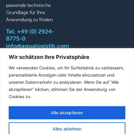
passende technische
Grundlage für Ihre
Anwendung zu finden.
Tel:
+49 (0) 2924-
8775-0
info@aqualogistik.com
Wir schätzen Ihre Privatsphäre
Wir verwenden Cookies, um Ihr Surferlebnis zu verbessern,
personalisierte Anzeigen oder Inhalte einzusetzen und
©
AGB
Impressum
Datenschutz
Liefer-&
unseren Datenverkehr zu analysieren. Wenn Sie auf "Alle
2026
Versandbedingungen
akzeptieren" klicken, stimmen Sie der Anwendung von
Aqualogistik.
Cookies zu.
All
rights
Alle akzeptieren
French
reserved.
English
Alles ablehnen
German