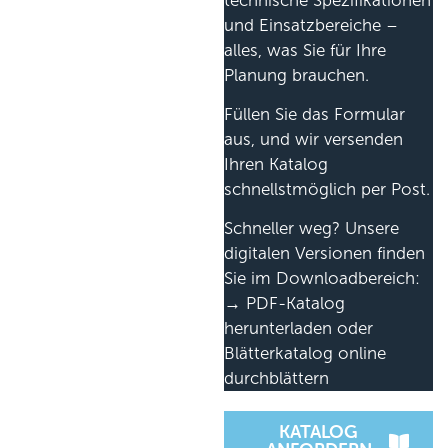
technische Spezifikationen
und Einsatzbereiche –
alles, was Sie für Ihre
Planung brauchen.
Füllen Sie das Formular
aus, und wir versenden
Ihren Katalog
schnellstmöglich per Post.
Schneller weg? Unsere
digitalen Versionen finden
Sie im Downloadbereich:
→ PDF-Katalog
herunterladen oder
Blätterkatalog online
durchblättern
KATALOG