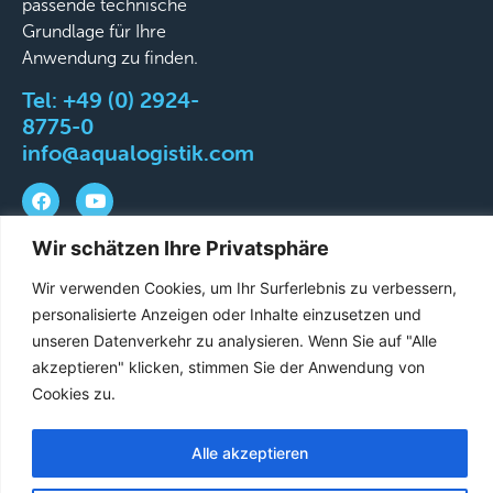
passende technische
Grundlage für Ihre
Anwendung zu finden.
Tel:
+49 (0) 2924-
8775-0
info@aqualogistik.com
Wir schätzen Ihre Privatsphäre
©
AGB
Impressum
Datenschutz
Liefer-&
Wir verwenden Cookies, um Ihr Surferlebnis zu verbessern,
2026
Versandbedingungen
personalisierte Anzeigen oder Inhalte einzusetzen und
Aqualogistik.
unseren Datenverkehr zu analysieren. Wenn Sie auf "Alle
All
akzeptieren" klicken, stimmen Sie der Anwendung von
rights
Cookies zu.
reserved.
Alle akzeptieren
French
English