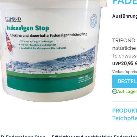
FAD
Ausführun
TRIPOND F
natürliche
Teichwasse
20,95
BESTE
Auf Lager
PRODUKT
Teichpfl