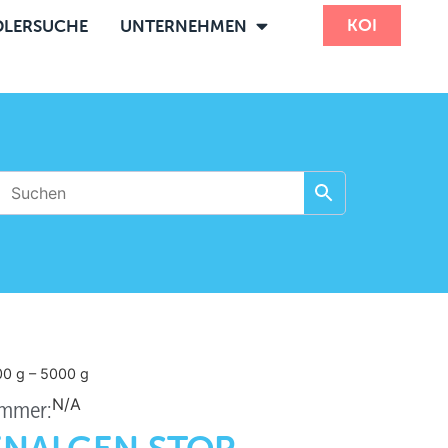
KOI
LERSUCHE
UNTERNEHMEN
000
g
– 5000
g
N/A
ummer: