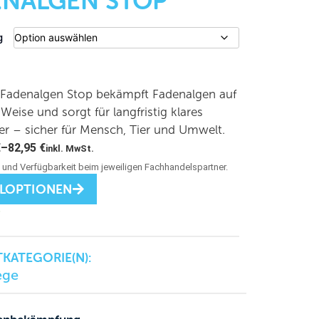
ENALGEN STOP
g
adenalgen Stop bekämpft Fadenalgen auf
 Weise und sorgt für langfristig klares
r – sicher für Mensch, Tier und Umwelt.
€
–
82,95
€
inkl. MwSt.
LLOPTIONEN
KATEGORIE(N):
ege