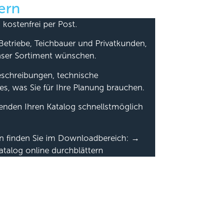
ern
 kostenfrei per Post.
Betriebe, Teichbauer und Privatkunden,
nser Sortiment wünschen.
beschreibungen, technische
es, was Sie für Ihre Planung brauchen.
senden Ihren Katalog schnellstmöglich
en finden Sie im Downloadbereich: →
atalog online durchblättern