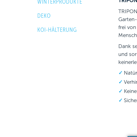
TRIPOND
WINTERPRODUKTE
TRIPOND
DEKO
Garten-
frei vo
KOI-HÄLTERUNG
Mensch 
Dank se
und sor
keinerl
Natür
Verhi
Keine
Siche