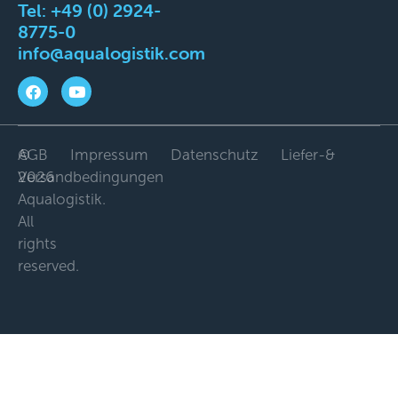
Tel:
+49 (0) 2924-
8775-0
info@aqualogistik.com
©
AGB
Impressum
Datenschutz
Liefer-&
2026
Versandbedingungen
Aqualogistik.
All
rights
reserved.