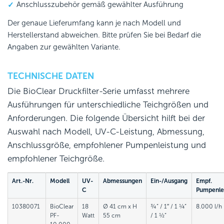
Anschlusszubehör gemäß gewählter Ausführung
Der genaue Lieferumfang kann je nach Modell und
Herstellerstand abweichen. Bitte prüfen Sie bei Bedarf die
Angaben zur gewählten Variante.
TECHNISCHE DATEN
Die BioClear Druckfilter-Serie umfasst mehrere
Ausführungen für unterschiedliche Teichgrößen und
Anforderungen. Die folgende Übersicht hilft bei der
Auswahl nach Modell, UV-C-Leistung, Abmessung,
Anschlussgröße, empfohlener Pumpenleistung und
empfohlener Teichgröße.
Art.-Nr.
Modell
UV-
Abmessungen
Ein-/Ausgang
Empf.
C
Pumpenle
10380071
BioClear
18
Ø 41 cm x H
¾“ / 1″ / 1 ¼“
8.000 l/h
PF-
Watt
55 cm
/ 1 ½“