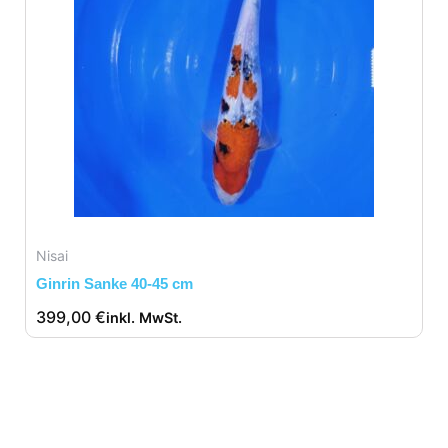
Nisai
Ginrin Sanke 40-45 cm
399,00
€
inkl. MwSt.