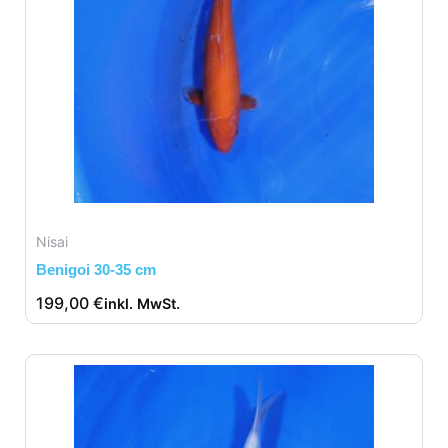
Nisai
Benigoi 30-35 cm
199,00
€
inkl. MwSt.