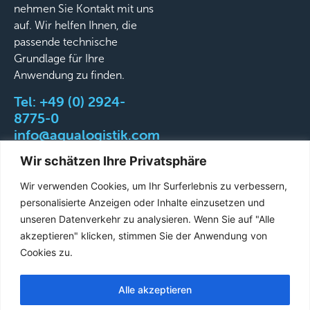
nehmen Sie Kontakt mit uns
auf. Wir helfen Ihnen, die
passende technische
Grundlage für Ihre
Anwendung zu finden.
Tel:
+49 (0) 2924-
8775-0
info@aqualogistik.com
Wir schätzen Ihre Privatsphäre
Wir verwenden Cookies, um Ihr Surferlebnis zu verbessern,
personalisierte Anzeigen oder Inhalte einzusetzen und
©
AGB
Impressum
Datenschutz
Liefer-&
unseren Datenverkehr zu analysieren. Wenn Sie auf "Alle
2026
Versandbedingungen
akzeptieren" klicken, stimmen Sie der Anwendung von
Aqualogistik.
Cookies zu.
All
rights
Alle akzeptieren
French
reserved.