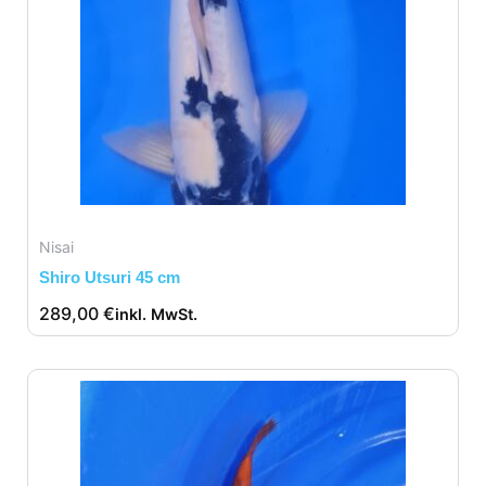
Nisai
Shiro Utsuri 45 cm
289,00
€
inkl. MwSt.