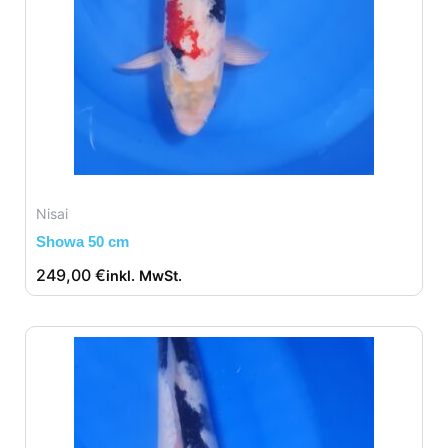
Nisai
Showa 50 cm
249,00
€
inkl. MwSt.