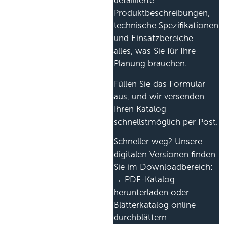
detaillierte
Produktbeschreibungen,
technische Spezifikationen
und Einsatzbereiche –
alles, was Sie für Ihre
Planung brauchen.
Füllen Sie das Formular
aus, und wir versenden
Ihren Katalog
schnellstmöglich per Post.
Schneller weg? Unsere
digitalen Versionen finden
Sie im Downloadbereich:
→ PDF-Katalog
herunterladen oder
Blätterkatalog online
durchblättern