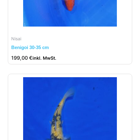
Nisai
Benigoi 30-35 cm
199,00
€
inkl. MwSt.