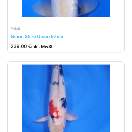
Nisai
Ginrin Shiro Utsuri 50 cm
239,00
€
inkl. MwSt.