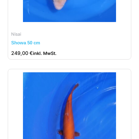
Nisai
Showa 50 cm
249,00
€
inkl. MwSt.