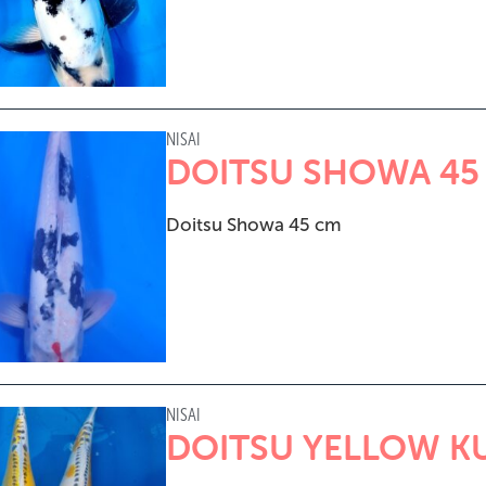
NISAI
DOITSU SHOWA 45
Doitsu Showa 45 cm
NISAI
DOITSU YELLOW K