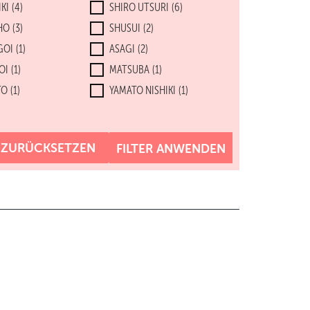
KI
(4)
SHIRO UTSURI
(6)
HO
(3)
SHUSUI
(2)
GOI
(1)
ASAGI
(2)
OI
(1)
MATSUBA
(1)
TO
(1)
YAMATO NISHIKI
(1)
R ZURÜCKSETZEN
FILTER ANWENDEN