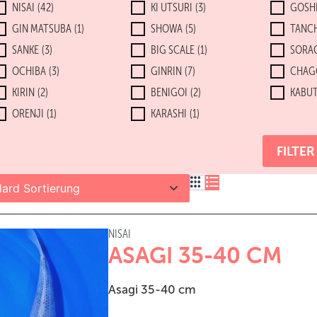
NISAI
(42)
KI UTSURI
(3)
GOSHI
GIN MATSUBA
(1)
SHOWA
(5)
TANC
SANKE
(3)
BIG SCALE
(1)
SORA
OCHIBA
(3)
GINRIN
(7)
CHAG
KIRIN
(2)
BENIGOI
(2)
KABU
ORENJI
(1)
KARASHI
(1)
FILTE
NISAI
ASAGI 35-40 CM
Asagi 35-40 cm